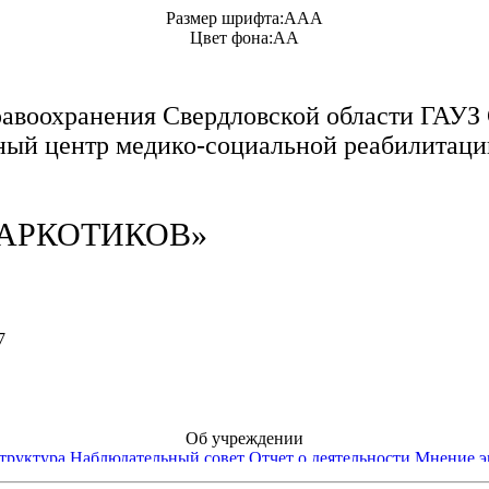
Размер шрифта:
A
A
A
Цвет фона:
A
A
равоохранения Свердловской области ГАУЗ
ный центр медико-социальной реабилитаци
НАРКОТИКОВ»
7
Об учреждении
труктура
Наблюдательный совет
Отчет о деятельности
Мнение э
Пациентам