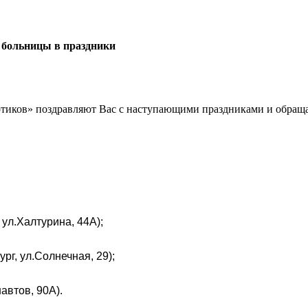
едицинской помощи
Истории реабилитантов
Полезная литерату
Платные услуги
Контакты
Пресс-центр
 больницы в праздники
мы
Видеоматериалы
Переломка
котиков» поздравляют Вас с наступающими праздниками и обращ
ул.Халтурина, 44А);
г, ул.Солнечная, 29);
автов, 90А).