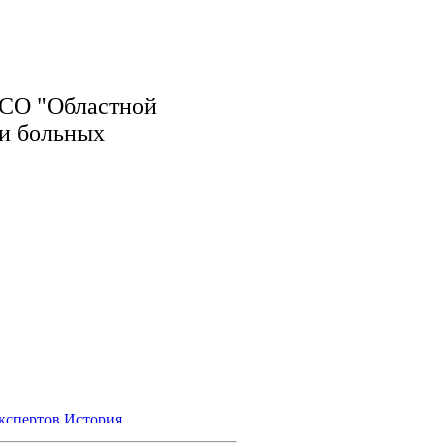
 СО "Областной
и больных
кспертов
История